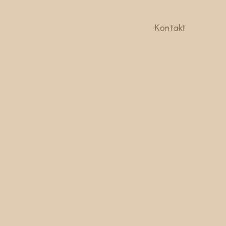
Kontakt
NIK1004
ukt
Væglister
riale
dde/Højde
21
/
94
0-50 DKK/m